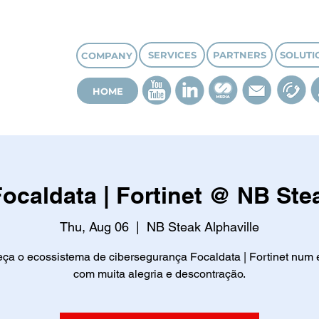
SERVICES
PARTNERS
SOLUTI
COMPANY
HOME
ocaldata | Fortinet @ NB Stea
Thu, Aug 06
  |  
NB Steak Alphaville
ça o ecossistema de cibersegurança Focaldata | Fortinet num 
com muita alegria e descontração.