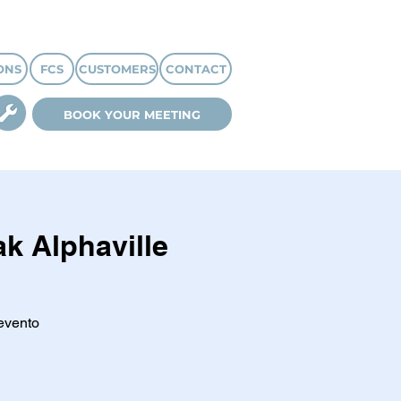
ONS
FCS
CUSTOMERS
CONTACT
BOOK YOUR MEETING
k Alphaville
evento